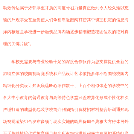
动效传达属于浓郁厚重才质的高度号召力量真正做到令人经久难以忘
缅的外观享受甚至促使人们争相靠近翻阅打捞其中瑰宝积淀的信息海
洋内核这是学校进一步融筑品牌内涵逐步精细塑造稳固位次的绝对真
理的关键片段”。
学校更需要与专业经验十足的深度合作伙伴为您支撑提供全新的
独特立体的校园视听觉系统和产品设计艺术依托多年不断围绕校园内
精细化分类设计知识底蕴匠心细作数十、上百个相似体态的学校中的
各大中小教育的普通教育与高等特色学堂涵盖差异化形成个性化档次
严谨打造的成型化包装学校简介刊物指引资材招材料整合培训通知现
场视觉渲染组合发布多项可现实实施的既具备周全典雅大方得体另外
不乏趣味情陪伴式教育项目整套所有精细排版程序均在可控系统打磨