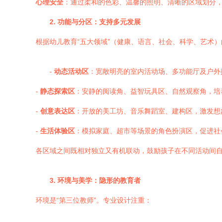
心理安全
：通过柔和的色彩、温馨的照明、清晰的区域划分
2. 功能与分区：支持多元发展
根据幼儿教育“五大领域”（健康、语言、社会、科学、艺术
-
动态活动区
：宽敞明亮的室内活动场、多功能厅及户外
-
静态探索区
：安静的阅读角、益智玩具区、自然观察角，培
-
创意表达区
：开放的美工坊、音乐舞蹈室、建构区，激发想
-
生活体验区
：模拟家庭、超市等场景的角色扮演区，促进社
各区域之间既相对独立又有机联动，鼓励孩子在不同活动间
3. 环境与美学：隐形的教育者
环境是“第三位教师”。专业设计注重：